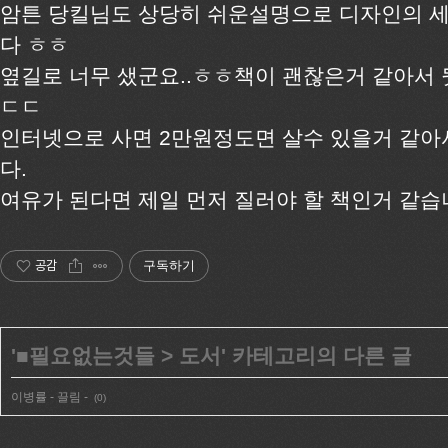
암튼 당킬님도 상당히 쉬운설명으로 디자인의 
다 ㅎㅎ
옆길로 너무 샜군요..ㅎㅎ책이 괜찮은거 같아서
ㄷㄷ
인터넷으로 사면 2만원정도면 살수 있을거 같아서
다.
여유가 된다면 제일 먼저 질러야 할 책인거 같습니다.
공감
구독하기
'
■필요없는것들
>
도서
' 카테고리의 다른 글
이병률 - 끌림 -
(0)