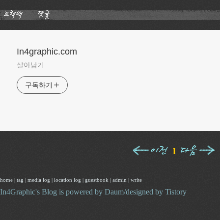
In4graphic.com
살아남기
구독하기
1
home
|
tag
|
media log
|
location log
|
guestbook
|
admin
|
write
In4Graphic
's Blog is powered by
Daum
/designed by
Tistory