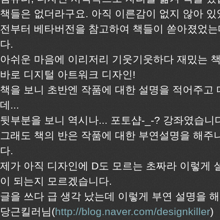
책들은 없더라구요. 아직 이른감이 없지 않아 있
전부터 베타버전을 참고하여 책들이 쏟아졌었는
다.
아쉬운 마음에 이리저리 기웃기웃하다 재밌는 책
바로 디지털 아트워크 디자인!
책을 보니 초반엔 작품에 대한 설명을 적어주고
데...
뒷부분을 보니 역시나... 포토샵-_-? 강좌였습니
그래도 책의 반은 작품에 대한 부연설명을 해주
다.
제가 아직 디자인에 D도 모르는 초짜라 이렇게 
이 되는지 모르겠습니다.
글을 쓰다 급 생각 났는데 이렇게 부연 설명을 
당근킬러님(
http://blog.naver.com/designkiller
)